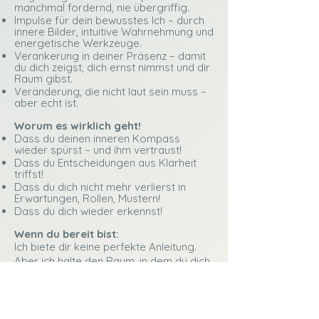
manchmal fordernd, nie übergriffig.
Impulse für dein bewusstes Ich – durch
innere Bilder, intuitive Wahrnehmung und
energetische Werkzeuge.
Verankerung in deiner Präsenz – damit
du dich zeigst, dich ernst nimmst und dir
Raum gibst.
Veränderung, die nicht laut sein muss –
aber echt ist.
Worum es wirklich geht!
​Dass
du deinen inneren Kompass
wieder spürst – und ihm vertraust!
Dass du Entscheidungen aus Klarheit
triffst!
Dass du dich nicht mehr verlierst in
Erwartungen, Rollen, Mustern!
Dass du dich wieder erkennst!
Wenn du bereit bist:
Ich biete dir keine perfekte Anleitung.
Aber ich halte den Raum, in dem du dich
wiederfinden kannst.
Mit allem, was dazugehört. Roh, Echt,
DU!