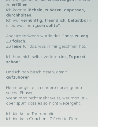
zu
erfüllen
.
Ich konnte
lächeln, zuhören, anpassen,
durchhalten
.
Ich war
vernünftig, freundlich, belastbar
–
alles, was man
„sein sollte“
.
Aber irgendwann wurde das Ganze
zu
eng
.
Zu
falsch
.
Zu
leise
für das, was in mir geschrien hat.
Ich hab mich selbst verloren im „
Es passt
schon
“.
Und ich hab beschlossen, damit
aufzuhören
.
Heute begleite ich andere durch genau
solche Phasen:
Wenn man nicht mehr weiss, wer man ist –
aber spürt, dass es so nicht weitergeht.
Ich bin keine Therapeutin.
Ich bin kein Coach mit 7‑Schritte-Plan.
Ich bin eine
Weggefährtin
.
Klar, ehrlich, mitfühlend – auch wenn’s