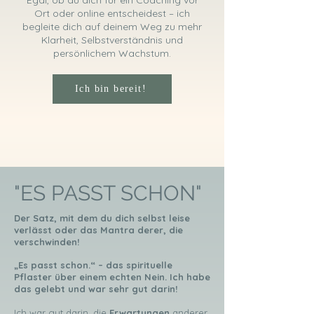
Egal, ob du dich für ein Coaching vor
Ort oder online entscheidest – ich
begleite dich auf deinem Weg zu mehr
Klarheit, Selbstverständnis und
persönlichem Wachstum.
Ich bin bereit!
"ES PASST SCHON"
Der Satz, mit dem du dich selbst leise
verlässt oder das Mantra derer, die
verschwinden!
„Es passt schon.“ – das spirituelle
Pflaster über einem echten Nein. Ich habe
das gelebt und war sehr gut darin!
Ich war gut darin, die
Erwartungen
anderer