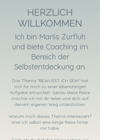
HERZLICH
WILLKOMMEN
Ich bin Marlis Zurfluh
und biete Coaching im
Bereich der
Selbstentdeckung an.
Das Thema "BEWUSST ICH SEIN" hat
sich für mich zu einer lebenslangen
Aufgabe entwickelt. Genau diese Reise
möchte ich mit dir teilen und dich auf
deinem eigenen Weg unterstützen.
Warum mich dieses Thema interessiert?
Weil ich selbst eine lange Reise hinter
mir habe.