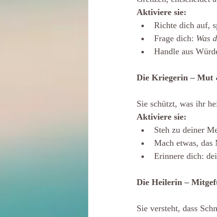
Aktiviere sie:
Richte dich auf, 
Frage dich: 
Was d
Handle aus Würde
Die Kriegerin
– Mut 
Sie schützt, was ihr h
Aktiviere sie:
Steh zu deiner M
Mach etwas, das M
Erinnere dich: de
Die Heilerin – Mitge
Sie versteht, dass Sch