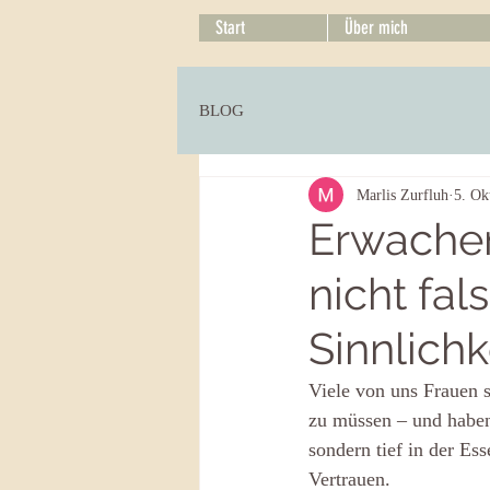
Start
Über mich
BLOG
Marlis Zurfluh
5. Ok
Erwachen
nicht fal
Sinnlichk
Viele von uns Frauen s
zu müssen – und haben 
sondern tief in der Es
Vertrauen.