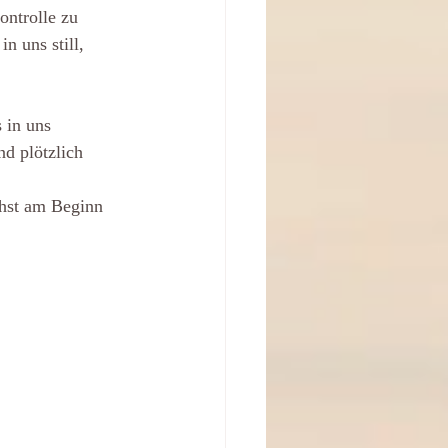
ntrolle zu 
n uns still, 
 in uns 
nd plötzlich 
hst am Beginn 